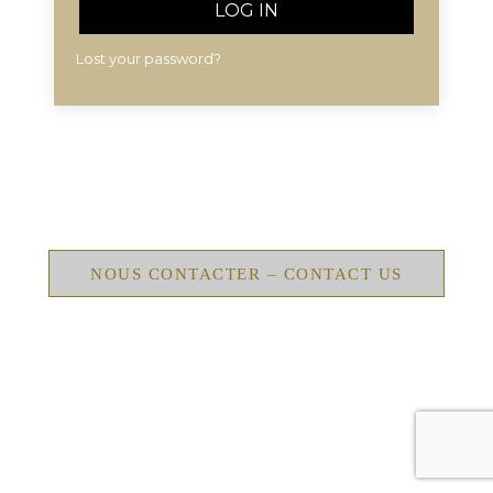
LOG IN
Lost your password?
Pour obtenir un accès,
Merci de nous contacter / To gain access,
please contact us
NOUS CONTACTER – CONTACT US