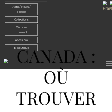
Actu / News /
Presse
Collections
Où nous
trouver ?
Accès pro
CANADA :
E-Boutique
T
OÙ
TROUVER