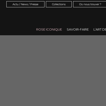
Actu / News / Presse
Collections
Où nous trouver ?
ROSE ICONIQUE
SAVOIR-FAIRE
L’ART D